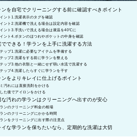
学ランを自宅でクリーニングする前に確認すべきポイント
イント1.洗濯表示のタグを確認
イント2.洗濯機で洗える場合は設定内容を確認
イント3.手洗いで洗える場合は液温を40℃に
イント4.ボタンのほつれやポケットの中身を確認
自宅でできる！学ランを上手に洗濯する方法
テップ1.洗濯に必要なアイテムを準備する
テップ2.洗濯をする前に学ランを整える
テップ3.他の衣類と一緒にせず弱い水流で洗濯する
テップ4.洗濯したらすぐに学ランを干す
学ランをよりキレイに仕上げるポイント
ミ汚れには直接洗剤をかける
した後でアイロンをかける
頑固な汚れの学ランはクリーニングへ出すのが安心
ランのクリーニング料金の相場
ランのクリーニングにかかる時間
ランをクリーニングに出す際の注意点
キレイな学ランを保ちたいなら、定期的な洗濯は大切