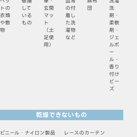
ペッ
破損
車・
血液
綿布
洗濯
トの
して
玄関
の付
団
洗
衣類
いる
マッ
着し
剤・
や敷
もの
ト
た
洗
柔軟
物
（土
濯物
剤・
足使
など
ジェ
用）
ルボ
ー
ル・
香り
付け
ビー
ズ
乾燥できないもの
ビニール・ナイロン製品
レースのカーテン