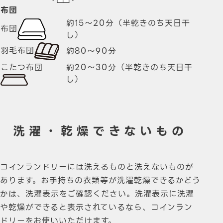
布団
約
15～20
分
（半乾きのち天日干
布団
し）
羽毛布団
約
80～90
分
こたつ布団
約
20～30
分
（半乾きのち天日干
し）
洗濯・乾燥できないもの
コインランドリーには洗えるものと洗えないものが
あります。お手持ちの衣類等が洗濯乾燥できるかどう
かは、洗濯表示をご確認ください。洗濯表示に洗濯
や乾燥ができると表示されているなら、コインラン
ドリーをお使いいただけます。