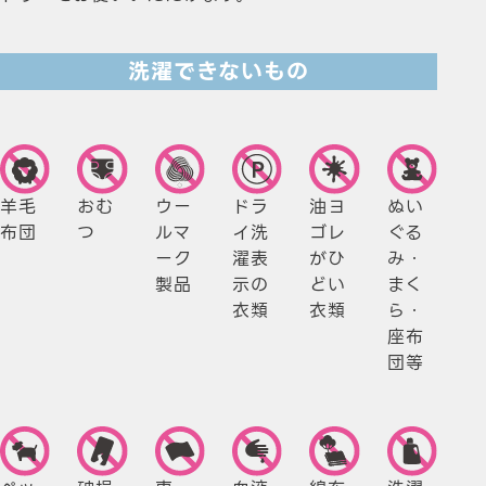
洗濯できないもの
羊毛
おむ
ウー
ドラ
油ヨ
ぬい
布団
つ
ルマ
イ洗
ゴレ
ぐる
ーク
濯表
が
ひ
み・
製品
示
の
どい
まく
衣類
衣類
ら・
座布
団等