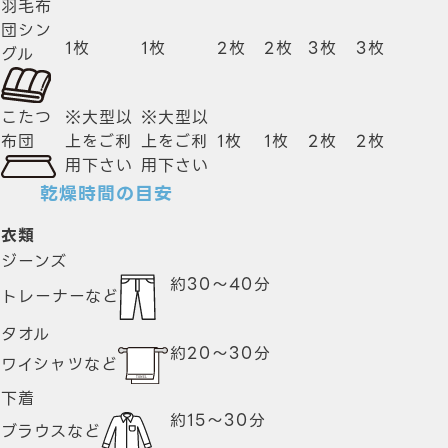
羽毛布
団シン
1枚
1枚
2枚
2枚
3枚
3枚
グル
こたつ
※大型以
※大型以
布団
上をご利
上をご利
1枚
1枚
2枚
2枚
用下さい
用下さい
乾燥時間の目安
衣類
ジーンズ
約
30～40
分
トレーナーなど
タオル
約
20～30
分
ワイシャツなど
下着
約
15～30
分
ブラウスなど